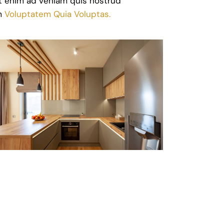
Ut enim ad veniam quis nostrud
am
Voluptatem Quia Voluptas.