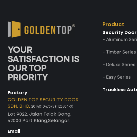
Product
Security Door
- Aluminum Ser
YOUR
- Timber Series
SATISFACTION IS
- Deluxe Series
OUR TOP
PRIORITY
- Easy Series
Trackless Au
Factory
GOLDEN TOP SECURITY DOOR
SDN. BHD.
201401047575 (1123764-X)
Lot 9022, Jalan Telok Gong,
42000 Port Klang,Selangor.
Email